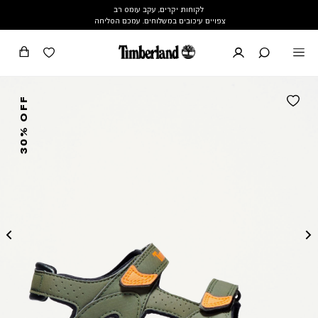
לקוחות יקרים, עקב עומס רב
צפויים עיכובים במשלוחים. עמכם הסליחה
30% OFF