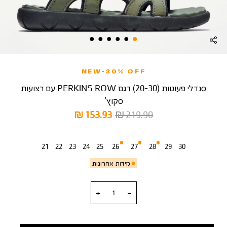
NEW-30% OFF
סנדלי פעוטות (20-30) דגם PERKINS ROW עם רצועות
סקוץ’
מחיר
מחיר
153.93 ₪
219.90 ₪
רגיל
מוצר
מידה
21
22
23
24
25
26
27
28
29
30
מידות אחרונות
כמות