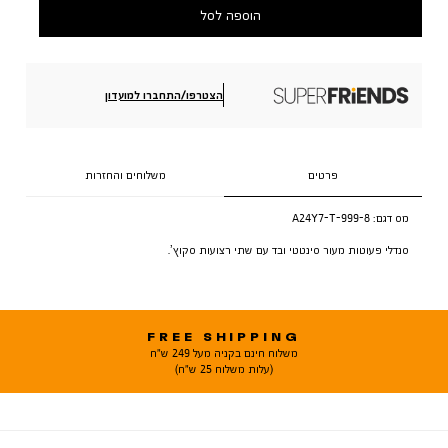
הוספה לסל
הצטרפו/התחברו למועדון
פרטים
משלוחים והחזרות
מס דגם:
A24Y7-T-999-8
סנדלי פעוטות מעור סינטטי ובד עם שתי רצועות סקוץ’.
FREE SHIPPING
משלוח חינם בקניה מעל 249 ש"ח
(עלות משלוח 25 ש"ח)