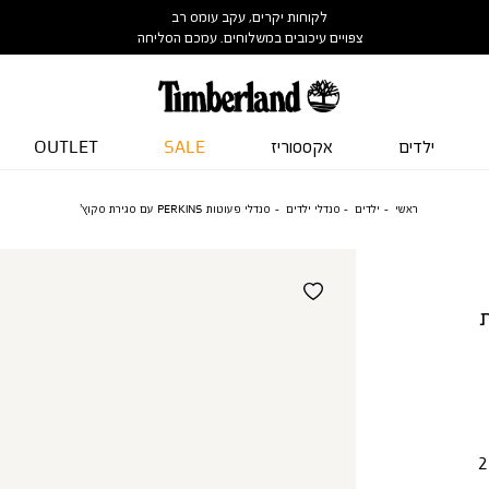
לקוחות יקרים, עקב עומס רב
צפויים עיכובים במשלוחים. עמכם הסליחה
ילדים
אקססוריז
SALE
OUTLET
ראשי
ילדים
סנדלי ילדים
סנדלי פעוטות PERKINS עם סגירת סקוץ’
ירת
2