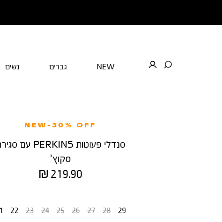
NEW
גברים
נשים
NEW-30% OFF
סנדלי פעוטות PERKINS עם סג
סקוץ’
מחיר
219.90 ₪
מוצר
מידה
1
22
23
24
25
26
27
28
29