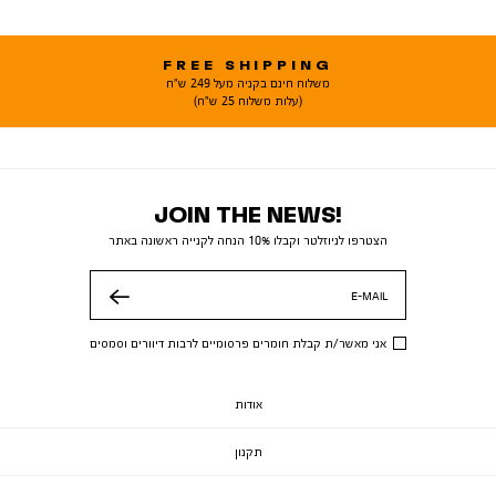
FREE SHIPPING
משלוח חינם בקניה מעל 249 ש"ח
(עלות משלוח 25 ש"ח)
JOIN THE NEWS!
הצטרפו לניוזלטר וקבלו 10% הנחה לקנייה ראשונה באתר
E-MAIL
שלח
אני מאשר/ת קבלת חומרים פרסומיים לרבות דיוורים וסמסים
אודות
תקנון