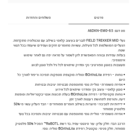
פרטים
משלוחים והחזרות
מס דגם:
A6DKN-EM0-8.5
נעלי FIELD TREKKER MID לגברים בעיצוב קלאסי בשילוב עם טכנולוגיה מתקדמת.
הנעליים המושלמות לכל פעילות, עשויות מחומרים חזקים ועמידים שיעמדו בכל תנאי
שטח.
בעלות עמידות גבוהה המאפשרת להן לשמור על מראה יפה גם לאחר שימוש
אינטנסיבי.
מעוצבות בסגנון ספורטיבי נקי ומדויק שיתאים לכל גיל ולכל סגנון לבוש.
• נוחות - רפידת OrthoLite® וסוליה מוקצפת מספקות תמיכה וריפוד לאורך כל
היום
• אחיזה משופרת- סוליית גומי מחוספסת מבטיחה יציבות ובטיחות
• סגנון קלאסי- עיצוב נקי ומודרני שיתאים לכל אירוע
• נוחות מקסימלית- רפידת OrthoLite® בעלת תכונות אנטי-בקטריאליות וסופגות
זיעה, ותורמת לתחושת רעננות לאורך זמן
• ידידותיות לסביבה- מיוצרות בשילוב חומרים ממוחזרים - הבד העליון עשוי מ-50%
פלסטיק ממוחזר
• אחיזה משופרת- סוליית גומי מחוספסת עם מבטיחה יציבות ותמיכה בכל צעד
הרכב הבד: חלק עליון: עור סינטטי עמיד, בד רשת ReBOTL™ המכיל 50% פלסטיק
ממוחזר, חלק פנימי: טקסטיל, רפידת OrthoLite® סוליה: גומי.