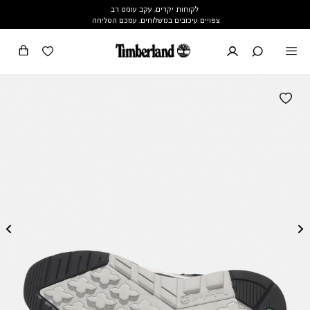
לקוחות יקרים, עקב עומס רב
צפויים עיכובים במשלוחים. עמכם הסליחה