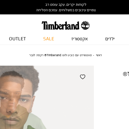
לקוחות יקרים, עקב עומס רב
צפויים עיכובים במשלוחים. עמכם הסליחה
ילדים
אקססוריז
SALE
OUTLET
ראשי
סווטשירט עם כובע ולוגו Timberland® רקמה לגבר
סווטשירט עם כובע ולוגו Timberland®