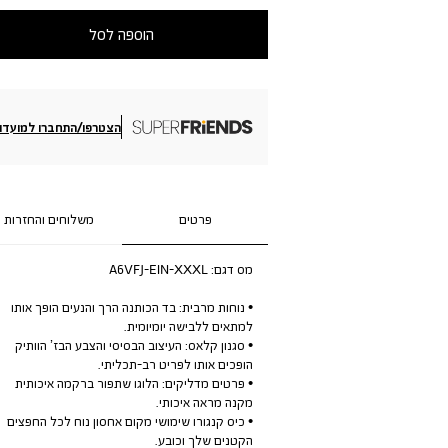
הוספה לסל
הצטרפו/התחברו למועדון
פרטים
משלוחים והחזרות
מס דגם:
A6VFJ-EIN-XXXL
• נוחות מרבית: בד הכותנה הרך והנעים הופך אותו
למתאים ללבישה יומיומית.
• סגנון קלאס: העיצוב הבסיסי והצבע הבז’ הוותיק
הופכים אותו לפריט רב-תכליתי.
• פרטים מדליקים: הלוגו שתפור ברקמה איכותית
מקנה מראה איכותי.
• כיס קנגורו שימושי מקום אחסון נוח לכל החפצים
הקטנים שלך וכובע.