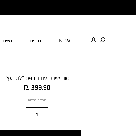
NEW
גברים
נשים
סווטשירט עם הדפס ”לוגו עץ”
מחיר
399.90 ₪
מוצר
טבלת מידות
כמות