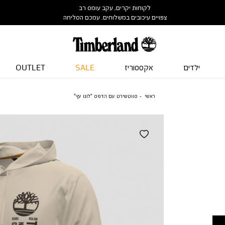
לקוחות יקרים, עקב עומס רב
צפויים עיכובים במשלוחים. עמכם הסליחה
ילדים
אקססוריז
SALE
OUTLET
ראשי
סווטשירט עם הדפס ”לוגו עץ”