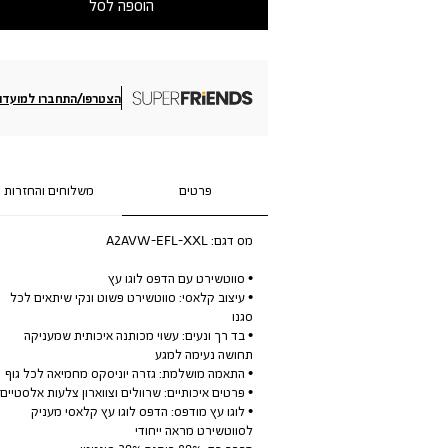
הוספה לסל
הצטרפו/התחברו למועדון
פרטים
משלוחים והחזרות
מס דגם:
A2AVW-EFL-XXL
• סווטשירט עם הדפס לוגו עץ
• עיצוב קלאסי: סווטשירט פשוט ונקי שיתאים לכל
סגנו
• בד רך ונעים: עשוי מכותנה איכותית שמעניקה
תחושה נעימה למגע
• התאמה מושלמת: גזרה יוניסקס מחמיאה לכל גוף
• פרטים איכותיים: שרוולים וצווארון צלעות אלסטיים.
• לוגו עץ מודפס: הדפס לוגו עץ קלאסי מעניק
לסווטשירט מראה ייחודי