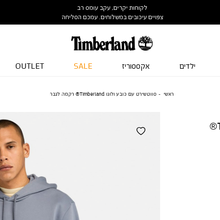
לקוחות יקרים, עקב עומס רב
צפויים עיכובים במשלוחים. עמכם הסליחה
ילדים
אקססוריז
SALE
OUTLET
ראשי
סווטשירט עם כובע ולוגו Timberland® רקמה לגבר
סווטשירט עם כובע ולוגו Timberland®