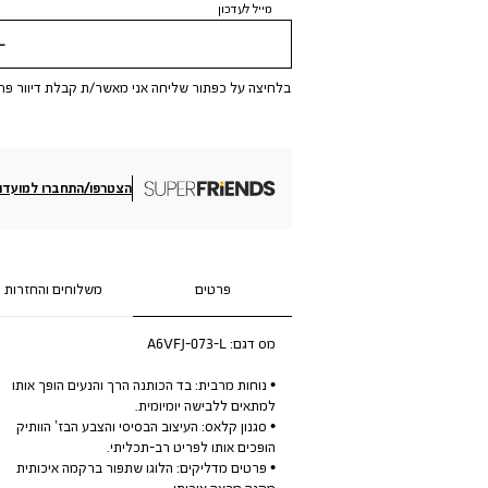
מייל לעדכון
שלי
בלחיצה על כפתור שליחה אני מאשר/ת קבלת דיוור פר
הצטרפו/התחברו למועדון
פרטים
משלוחים והחזרות
מס דגם:
A6VFJ-073-L
• נוחות מרבית: בד הכותנה הרך והנעים הופך אותו
למתאים ללבישה יומיומית.
• סגנון קלאס: העיצוב הבסיסי והצבע הבז’ הוותיק
הופכים אותו לפריט רב-תכליתי.
• פרטים מדליקים: הלוגו שתפור ברקמה איכותית
מקנה מראה איכותי.