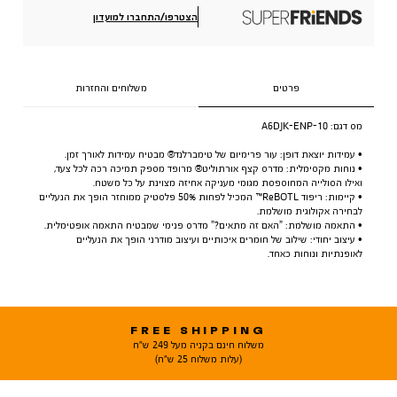
הצטרפו/התחברו למועדון
פרטים
משלוחים והחזרות
מס דגם:
A6DJK-ENP-10
• עמידות יוצאת דופן: עור פרימיום של טימברלנד® מבטיח עמידות לאורך זמן.
• נוחות מקסימלית: מדרס קצף אורתוליט® מרופד מספק תמיכה רכה לכל צעד,
ואילו הסולייה המחוספסת מגומי מעניקה אחיזה מצוינת על כל משטח.
• קיימות: ריפוד ReBOTL™ המכיל לפחות 50% פלסטיק ממוחזר הופך את הנעליים
לבחירה אקולוגית מושלמת.
• התאמה מושלמת: ”האם זה מתאים?” מדרס פנימי שמבטיח התאמה אופטימלית.
• עיצוב יחודי: שילוב של חומרים איכותיים ועיצוב מודרני הופך את הנעליים
לאופנתיות ונוחות כאחד.
FREE SHIPPING
משלוח חינם בקניה מעל 249 ש"ח
(עלות משלוח 25 ש"ח)