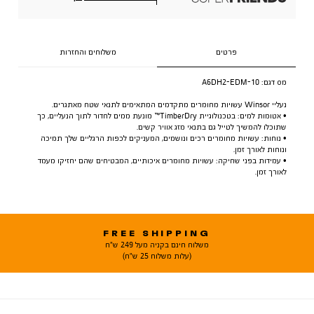
פרטים
משלוחים והחזרות
מס דגם:
A6DH2-EDM-10
נעליי Winsor עשויות מחומרים מתקדמים המתאימים לתנאי שטח מאתגרים.
• אטומות למים: בטכנולוגיית TimberDry™ מונעת ממים לחדור לתוך הנעליים, כך
שתוכלו להמשיך לטייל גם בתנאי מזג אוויר קשים.
• נוחות: עשויות מחומרים רכים ונושמים, המעניקים לכפות הרגליים שלך תמיכה
ונוחות לאורך זמן.
• עמידות בפני שחיקה: עשויות מחומרים איכותיים, המבטיחים שהם יחזיקו מעמד
לאורך זמן.
FREE SHIPPING
משלוח חינם בקניה מעל 249 ש"ח
(עלות משלוח 25 ש"ח)