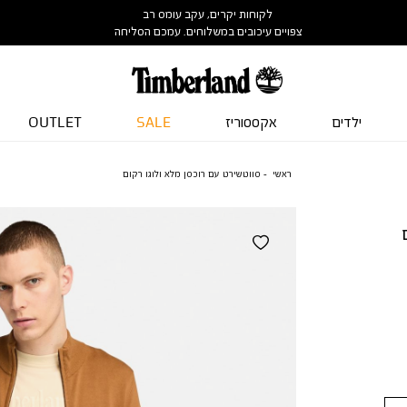
לקוחות יקרים, עקב עומס רב
צפויים עיכובים במשלוחים. עמכם הסליחה
ילדים
אקססוריז
SALE
OUTLET
ראשי
סווטשירט עם רוכסן מלא ולוגו רקום