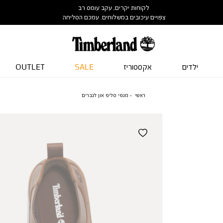
לקוחות יקרים, עקב עומס רב
צפויים עיכובים במשלוחים. עמכם הסליחה
ילדים
אקססוריז
SALE
OUTLET
ראשי
מגפי סליפ און לגברים