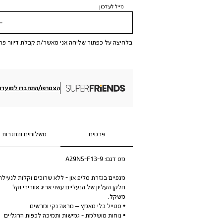
מייל לעדכון
שלי
בלחיצה על כפתור שליחה אני מאשר/ת קבלת דיוור פר
הצטרפו/התחברו למועדון
פרטים
משלוחים והחזרות
מס דגם:
A29N5-F13-9
מגפיים בגזרת סליפ און - ללא שרוכים וקלות לנעילה
חלקן העליון של הנעליים עשוי אריג אוורירי וקל
משקל.
• סטייל בלי מאמץ – מראה נקי ומרשים
• נוחות מושלמת - גמישות ותמיכה לכפות הרגליים