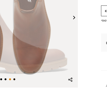
חה
סומי
.