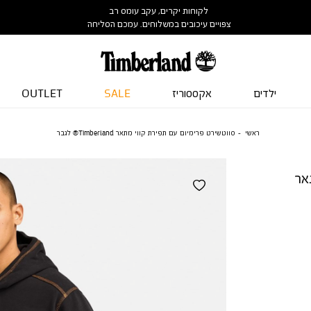
לקוחות יקרים, עקב עומס רב
צפויים עיכובים במשלוחים. עמכם הסליחה
ילדים
אקססוריז
SALE
OUTLET
ראשי
סווטשירט פרימיום עם תפירת קווי מתאר Timberland® לגבר
אר