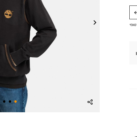
חה
סומי
.