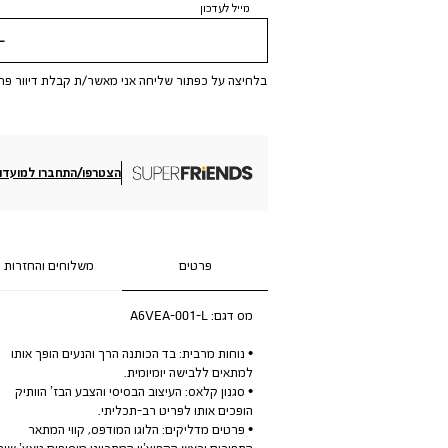
מייל לעדכון
שלי
בלחיצה על כפתור שליחה אני מאשר/ת קבלת דיוור פר
הצטרפו/התחברו למועדון
פרטים
משלוחים והחזרות
מס דגם:
A6VEA-001-L
• נוחות מרבית: בד הכותנה הרך והנעים הופך אותו
למתאים ללבישה יומיומית.
• סגנון קלאס: העיצוב הבסיסי והצבע הבז’ הוותיק
הופכים אותו לפריט רב-תכליתי.
• פרטים מדליקים: הלוגו המודפס, קווי המתאר
התפורים וראש הקפוצ’ון המתכוונן מוסיפים טאץ’ שיקי