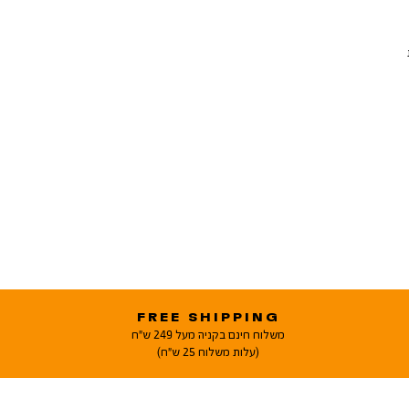
FREE SHIPPING
משלוח חינם בקניה מעל 249 ש"ח
(עלות משלוח 25 ש"ח)