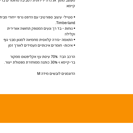
קיימא
• סטייל- עיצוב ספורטיבי עם הדפס גרפי ייחודי מבית
Timberland.
• נוחות - בד רך ונעים המספק תחושה אוורירית
וקלילה
• התאמה -גזרה קלאסית מחמיאה למגוון מבני גוף
• איכות- חומרים איכותיים העמידים לאורך זמן
הרכב הבד: 70% עיסת עץ אקליפטוס ממקור
בר-קיימא ו-30% כותנה ממוחזרת מפסולת ייצור.
הדוגמנים לובשים מידה M