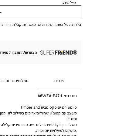
מייל לעדכון
שלי
בלחיצה על כפתור שליחה אני מאשר/ת קבלת דיוור פר
הצטרפו/התחברו למועדון
פרטים
משלוחים והחזרות
מס דגם:
A6WZA-P47-L
סווטשירט יוניסקס מבית Timberland
מעוצב עם קפוצ’ון ושרוולים ארוכים בשילוב לוגו קטן
ומגניב.
משלב בין street style לתחושה ספורטיבית קלילה
.מושלם לפעילויות יומיומיות.
מעוצב מתוך אג’נדה ידידותית לסביבה מחומרים ברי