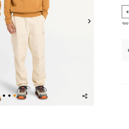
חה
סומי