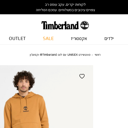
לקוחות יקרים, עקב עומס רב
צפויים עיכובים במשלוחים. עמכם הסליחה
ילדים
אקססוריז
SALE
OUTLET
ראשי
סווטשירט UNISEX עם לוגו Timberland® וקפוצ’ון