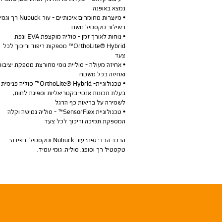
נמצא באופנה
• מיוצרות מחומרים איכותיים - עור Nubuck 
בשילוב טקסטיל נושם
• נוחות לאורך זמן - סוליה מוקצפת EVA וגפת
OrthoLite® Hybrid™ מספקות ריפוד וריכוך לכל
צעד
• אחיזה מעולה - סוליית גומי מחורצת מספקת יציבות
ואחיזה בכל משטח
• טכנולוגיית- OrthoLite® Hybrid™ סוליה פנימית
בעלת תכונות אנטי-בקטריאליות וספיגת לחות,
לשמירה על בריאות כף הרגל
• טכנולוגיית SensorFlex™ - סוליה גמישה וקלה
המספקת תמיכה וריכוך לכל צעד
הרכב הבד: גפה: עור Nubuck וטקסטיל. רפידה:
טקסטיל רך וסופג. סוליה: גומי עמיד.