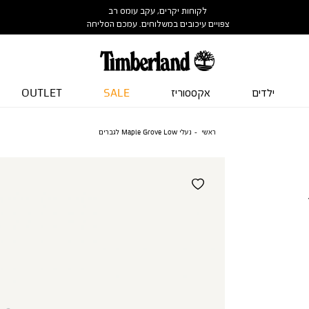
לקוחות יקרים, עקב עומס רב
צפויים עיכובים במשלוחים. עמכם הסליחה
ילדים
אקססוריז
SALE
OUTLET
ראשי
נעלי Maple Grove Low לגברים