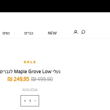
NEW
גברים
נשים
SALE
נעלי Maple Grove Low לגברים
מחיר
מחיר
249.95 ₪
499.90 ₪
רגיל
מוצר
טבלת מידות
כמות