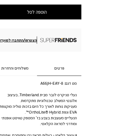
הוספה לסל
הצטרפו/התחברו למועדון
פרטים
משלוחים והחזרות
מס דגם:
A66JH-EAY-8
נעלי סניקרס לגבר מבית Timberland, בעיצוב
אלגנטי המשלב טכנולוגיות מתקדמות.
מעניקות נוחות לאורך כל היום בזכות סוליה מוקצפת
EVA וגפת OrthoLite® Hybrid™.
הנעליים מעוצבות בצבע בז’ המספק טוויסט אופנתי
ומודרני למראה הקלאסי.
• עיצוב קלאסי - בעלות מראה נקי ומתוחכם, שתמיד