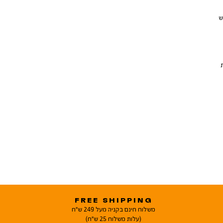
רך וגמיש
FREE SHIPPING
משלוח חינם בקניה מעל 249 ש"ח
(עלות משלוח 25 ש"ח)