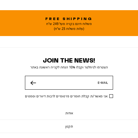
FREE SHIPPING
משלוח חינם בקניה מעל 249 ש"ח
(עלות משלוח 25 ש"ח)
JOIN THE NEWS!
הצטרפו לניוזלטר וקבלו 10% הנחה לקנייה ראשונה באתר
E-MAIL
שלח
אני מאשר/ת קבלת חומרים פרסומיים לרבות דיוורים וסמסים
אודות
תקנון