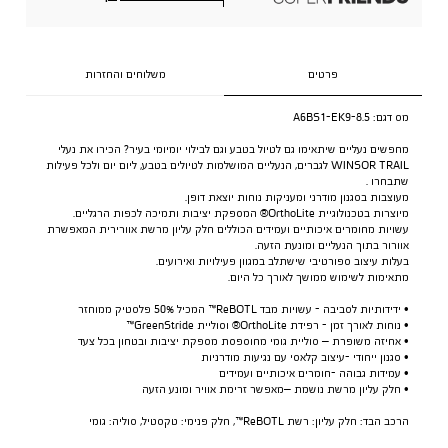
פרטים
משלוחים והחזרות
מס דגם:
A6BS1-EK9-8.5
מחפשים נעליים שיתאימו גם לטיול בטבע וגם לבילוי יומיומי בעיר? הכירו את נעלי
WINSOR TRAIL לגברים, הנעליים המושלמות לטיולים בטבע, ליום יום ולכל פעילות
שתבחרו .
מעוצבות בסגנון מודרני ומעניקות נוחות יוצאת דופן.
מיוצרות בטכנולוגיית OrthoLite® המספקת יציבות ותמיכה לכפות הרגליים.
עשויות מחומרים איכותיים ועמידים הכוללים חלק עליון מרשת אוורירית המאפשרת
אוורור בתוך הנעליים ומונעת הזעה.
בעלות עיצוב ספורטיבי שישתלב במגוון פעילויות ואירועים.
מתאימות לשימוש ממושך לאורך כל היום.
• ידידותיות לסביבה - עשויות מבד ReBOTL™ המכיל 50% פלסטיק ממוחזר
• נוחות לאורך זמן - רפידת OrthoLite® וסוליית GreenStride™
• אחיזה משופרת – סוליית גומי מחוספסת מספקת יציבות ובטחון בכל צעד
• סגנון ייחודי -עיצוב קלאסי עם נגיעות מודרניות
• עמידות גבוהה -חומרים איכותיים ועמידים
• חלק עליון מרשת נושמת –מאפשר זרימת אוויר ומונע הזעה
הרכב הבד: חלק עליון: רשת ReBOTL™, חלק פנימי: טקסטיל, סוליה: גומי