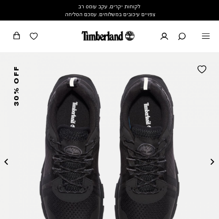
לקוחות יקרים, עקב עומס רב
צפויים עיכובים במשלוחים. עמכם הסליחה
30% OFF