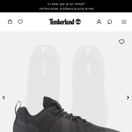
לקוחות יקרים, עקב עומס רב
צפויים עיכובים במשלוחים. עמכם הסליחה