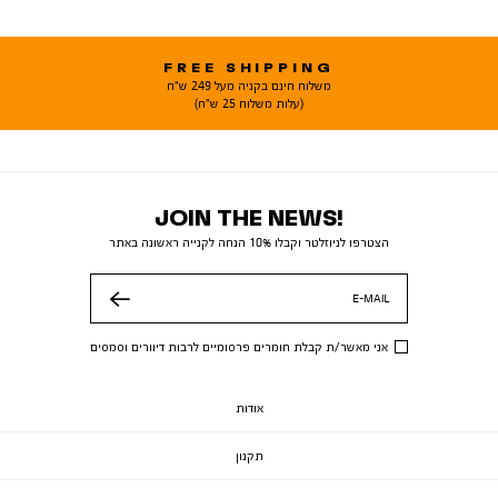
FREE SHIPPING
משלוח חינם בקניה מעל 249 ש"ח
(עלות משלוח 25 ש"ח)
JOIN THE NEWS!
הצטרפו לניוזלטר וקבלו 10% הנחה לקנייה ראשונה באתר
E-MAIL
שלח
אני מאשר/ת קבלת חומרים פרסומיים לרבות דיוורים וסמסים
אודות
תקנון