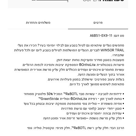
פרטים
משלוחים והחזרות
מס דגם:
A6BS1-EK9-11
מחפשים נעליים שיתאימו גם לטיול בטבע וגם לבילוי יומיומי בעיר? הכירו את נעלי
WINSOR TRAIL לגברים, הנעליים המושלמות לטיולים בטבע, ליום יום ולכל פעילות
שתבחרו .
מעוצבות בסגנון מודרני ומעניקות נוחות יוצאת דופן.
מיוצרות בטכנולוגיית OrthoLite® המספקת יציבות ותמיכה לכפות הרגליים.
עשויות מחומרים איכותיים ועמידים הכוללים חלק עליון מרשת אוורירית המאפשרת
אוורור בתוך הנעליים ומונעת הזעה.
בעלות עיצוב ספורטיבי שישתלב במגוון פעילויות ואירועים.
מתאימות לשימוש ממושך לאורך כל היום.
• ידידותיות לסביבה - עשויות מבד ReBOTL™ המכיל 50% פלסטיק ממוחזר
• נוחות לאורך זמן - רפידת OrthoLite® וסוליית GreenStride™
• אחיזה משופרת – סוליית גומי מחוספסת מספקת יציבות ובטחון בכל צעד
• סגנון ייחודי -עיצוב קלאסי עם נגיעות מודרניות
• עמידות גבוהה -חומרים איכותיים ועמידים
• חלק עליון מרשת נושמת –מאפשר זרימת אוויר ומונע הזעה
הרכב הבד: חלק עליון: רשת ReBOTL™, חלק פנימי: טקסטיל, סוליה: גומי