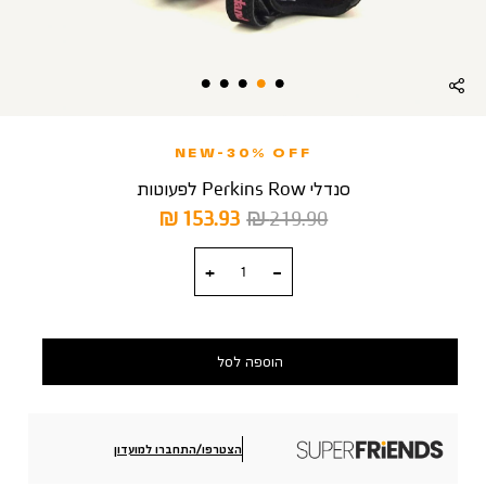
NEW-30% OFF
סנדלי Perkins Row לפעוטות
מחיר
מחיר
153.93 ₪
219.90 ₪
רגיל
מוצר
כמות
הוספה לסל
הצטרפו/התחברו למועדון