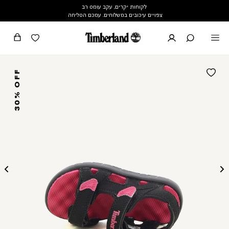
לקוחות יקרים, עקב עומס רב
צפויים עיכובים במשלוחים. עמכם הסליחה
30% OFF