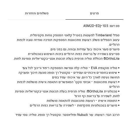
פרטים
משלוחים והחזרות
מס דגם:
A5M2D-EDJ-10.5
סנדלי Timberland לפעוטות בסטייל קלאסי המספק נוחות מקסימלית.
עיצוב הסנדלים משלב רצועות מתכווננות המספקות תמיכה ואחיזה טובה לכפות
הרגליים.
מיוצרים מעור איכותי בעל עמידות גבוהה, גם בפני מים.
מסייעים בשמירה על בריאות כפות הרגליים בזכות השימוש בטכנולוגיית
OrthoLite® הכוללת סוליה פנימית בעלת תכונות אנטי-בקטריאליות וספיגת לחות.
• סוליה מוקצפת EVA - סוליה קלה וגמישה המספקת ריפוד וריכוך לכל צעד
• שימוש בחומרים איכותיים ועמידים - טקסטיל רך וסופג מונעת חיכוך ומעניקה
תחושה נעימה לאורך כל היום, עור איכותי עמיד במים
• רצועות מתכווננות - אבזמי סקוץ’ המאפשרים התאמה אישית מושלמת לכפות
הרגליים
• טכנולוגיית OrthoLite®: סוליה פנימית בעלת תכונות אנטי-בקטריאליות וספיגת
לחות, לשמירה על בריאות כף הרגל
• התאמה אישית - רצועות מתכווננות להתאמה מושלמת
• מיוצרים בטכנולוגיות מתקדמות - לשמירה על בריאות כפות הרגליים
הרכב הבד: רצועות: עור Nubuck ופוליאסטר: טקסטיל רך וסופג. סוליה: גומי עמיד