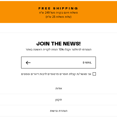
FREE SHIPPING
משלוח חינם בקניה מעל 249 ש"ח
(עלות משלוח 25 ש"ח)
JOIN THE NEWS!
הצטרפו לניוזלטר וקבלו 10% הנחה לקנייה ראשונה באתר
E-MAIL
שלח
אני מאשר/ת קבלת חומרים פרסומיים לרבות דיוורים וסמסים
אודות
תקנון
הצהרת נגישות