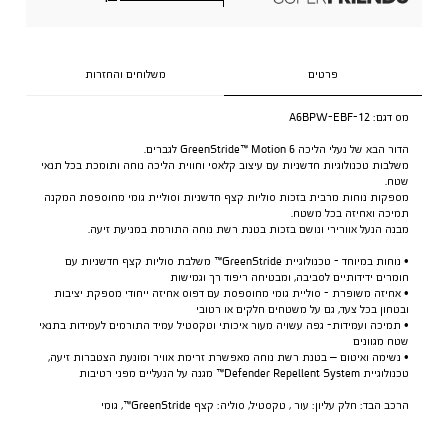
פרטים
משלוחים והחזרות
מס דגם:
A6BPW-EBF-12
הדור הבא של נעלי הליכה GreenStride™ Motion 6 לגברים.
משלבות טכנולוגיות חדשניות עם עיצוב קלאסי וחווית הליכה נוחה ותומכת בכל תנאי
שטח.
מספקות נוחות מרבית בזכות סוליות קצף חדשניות וסוליית גומי מחוספסת המקנה
תמיכה ואחיזה בכל משטח.
מבנה הנעל אוורירי ונושם בזכות בטנת רשת נוחה התורמת במניעת זיעה.
• נוחות במיוחד - טכנולוגיית GreenStride™ משלבת סוליות קצף חדשניות עם
חומרים ידידותיים לסביבה, ומבטיחה ריפוד רך וגמישות
• אחיזה משופרת - סוליית גומי מחוספסת עם דפוס אחיזה ייחודי מספקת יציבות
ובטחון בכל צעד, גם על משטחים חלקים או רטובי
• תמיכה ועמידות- גפה עשויה מעור איכותי וטקסטיל עמיד התורמים לעמידות בתנאי
שטח מגוונים
• נשימה ואיטום – בטנת רשת נוחה מאפשרת זרימת אוויר ומונעת הצטברות זיעה,
טכנולוגיית Defender Repellent System™ מגנה על הנעליים מפני רטיבות
הרכב הבד: חלק עליון: עור , טקסטיל, סוליה: קצף GreenStride™, גומי