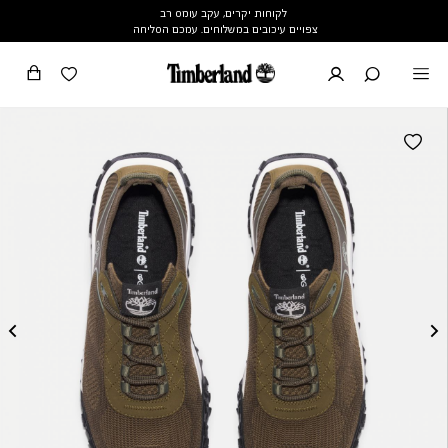
לקוחות יקרים, עקב עומס רב
צפויים עיכובים במשלוחים. עמכם הסליחה