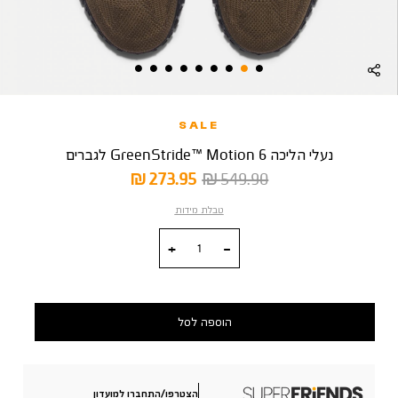
SALE
נעלי הליכה GreenStride™ Motion 6 לגברים
מחיר
מחיר
273.95 ₪
549.90 ₪
רגיל
מוצר
טבלת מידות
כמות
הוספה לסל
הצטרפו/התחברו למועדון