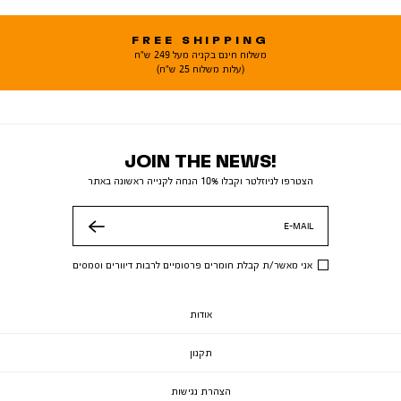
FREE SHIPPING
משלוח חינם בקניה מעל 249 ש"ח
(עלות משלוח 25 ש"ח)
JOIN THE NEWS!
הצטרפו לניוזלטר וקבלו 10% הנחה לקנייה ראשונה באתר
E-MAIL
שלח
אני מאשר/ת קבלת חומרים פרסומיים לרבות דיוורים וסמסים
אודות
תקנון
הצהרת נגישות