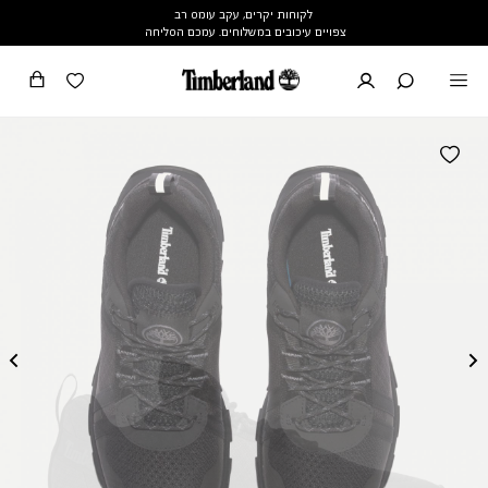
לקוחות יקרים, עקב עומס רב
צפויים עיכובים במשלוחים. עמכם הסליחה