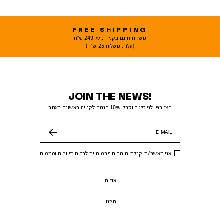
FREE SHIPPING
משלוח חינם בקניה מעל 249 ש"ח
(עלות משלוח 25 ש"ח)
JOIN THE NEWS!
הצטרפו לניוזלטר וקבלו 10% הנחה לקנייה ראשונה באתר
E-MAIL
שלח
אני מאשר/ת קבלת חומרים פרסומיים לרבות דיוורים וסמסים
אודות
תקנון