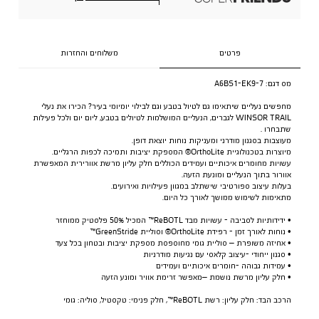
פרטים
משלוחים והחזרות
מס דגם:
A6BS1-EK9-7
מחפשים נעליים שיתאימו גם לטיול בטבע וגם לבילוי יומיומי בעיר? הכירו את נעלי
WINSOR TRAIL לגברים, הנעליים המושלמות לטיולים בטבע, ליום יום ולכל פעילות
שתבחרו .
מעוצבות בסגנון מודרני ומעניקות נוחות יוצאת דופן.
מיוצרות בטכנולוגיית OrthoLite® המספקת יציבות ותמיכה לכפות הרגליים.
עשויות מחומרים איכותיים ועמידים הכוללים חלק עליון מרשת אוורירית המאפשרת
אוורור בתוך הנעליים ומונעת הזעה.
בעלות עיצוב ספורטיבי שישתלב במגוון פעילויות ואירועים.
מתאימות לשימוש ממושך לאורך כל היום.
• ידידותיות לסביבה - עשויות מבד ReBOTL™ המכיל 50% פלסטיק ממוחזר
• נוחות לאורך זמן - רפידת OrthoLite® וסוליית GreenStride™
• אחיזה משופרת – סוליית גומי מחוספסת מספקת יציבות ובטחון בכל צעד
• סגנון ייחודי -עיצוב קלאסי עם נגיעות מודרניות
• עמידות גבוהה -חומרים איכותיים ועמידים
• חלק עליון מרשת נושמת –מאפשר זרימת אוויר ומונע הזעה
הרכב הבד: חלק עליון: רשת ReBOTL™, חלק פנימי: טקסטיל, סוליה: גומי