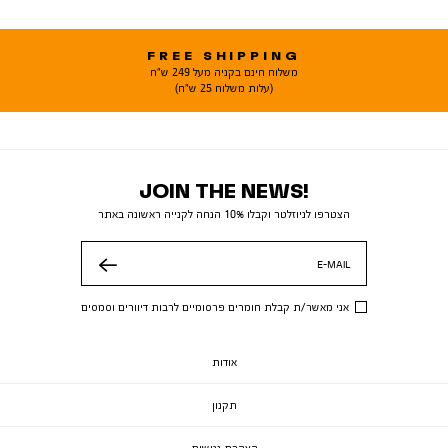
FREE SHIPPING
משלוח חינם בקניה מעל 249 ש"ח
(עלות משלוח 25 ש"ח)
JOIN THE NEWS!
הצטרפו לניוזלטר וקבלו 10% הנחה לקנייה ראשונה באתר
E-MAIL
שלח
אני מאשר/ת קבלת חומרים פרסומיים לרבות דיוורים וסמסים
אודות
תקנון