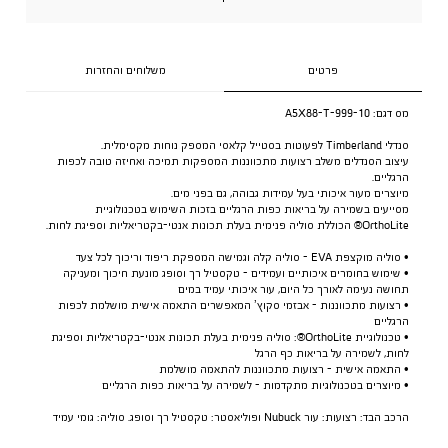
פרטים
משלוחים והחזרות
מס דגם:
A5X88-T-999-10
סנדלי Timberland לפעוטות בסטייל קלאסי המספק נוחות מקסימלית.
עיצוב הסנדלים משלב רצועות מתכווננות המספקות תמיכה ואחיזה טובה לכפות
הרגליים.
מיוצרים מעור איכותי בעל עמידות גבוהה, גם בפני מים.
מסייעים בשמירה על בריאות כפות הרגליים בזכות השימוש בטכנולוגיית
OrthoLite® הכוללת סוליה פנימית בעלת תכונות אנטי-בקטריאליות וספיגת לחות.
• סוליה מוקצפת EVA - סוליה קלה וגמישה המספקת ריפוד וריכוך לכל צעד
• שימוש בחומרים איכותיים ועמידים - טקסטיל רך וסופג מונעת חיכוך ומעניקה
תחושה נעימה לאורך כל היום, עור איכותי עמיד במים
• רצועות מתכווננות - אבזמי סקוץ’ המאפשרים התאמה אישית מושלמת לכפות
הרגליים
• טכנולוגיית OrthoLite®: סוליה פנימית בעלת תכונות אנטי-בקטריאליות וספיגת
לחות, לשמירה על בריאות כף הרגל
• התאמה אישית - רצועות מתכווננות להתאמה מושלמת
• מיוצרים בטכנולוגיות מתקדמות - לשמירה על בריאות כפות הרגליים
הרכב הבד: רצועות: עור Nubuck ופוליאסטר: טקסטיל רך וסופג. סוליה: גומי עמיד