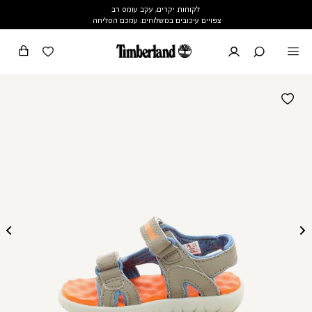
לקוחות יקרים, עקב עומס רב
צפויים עיכובים במשלוחים. עמכם הסליחה