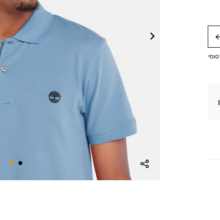
חה
סומי