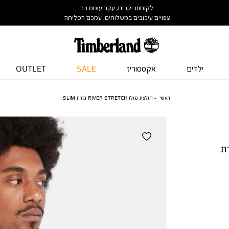
לקוחות יקרים, עקב עומס רב
צפויים עיכובים במשלוחים. עמכם הסליחה
ילדים
אקססוריז
SALE
OUTLET
ראשי
חולצת פולו RIVER STRETCH גזרת SLIM
RIVER  גזרת