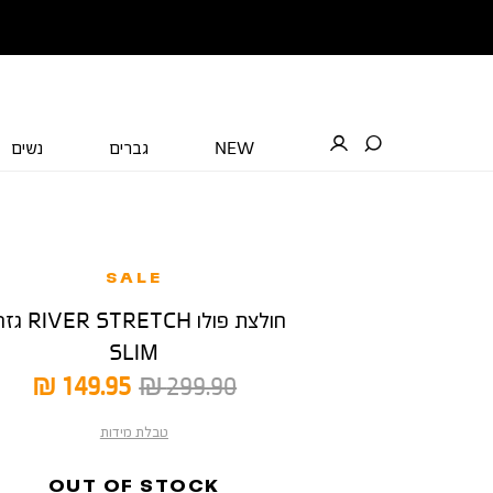
NEW
גברים
נשים
SALE
חולצת פולו STRETCH
SLIM
מחיר
מחיר
149.95 ₪
299.90 ₪
רגיל
מוצר
טבלת מידות
OUT OF STOCK