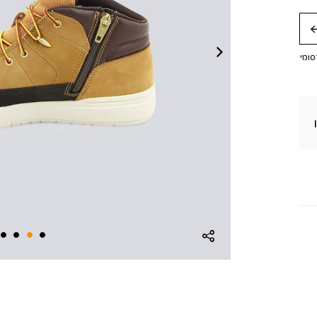
חה
סומי