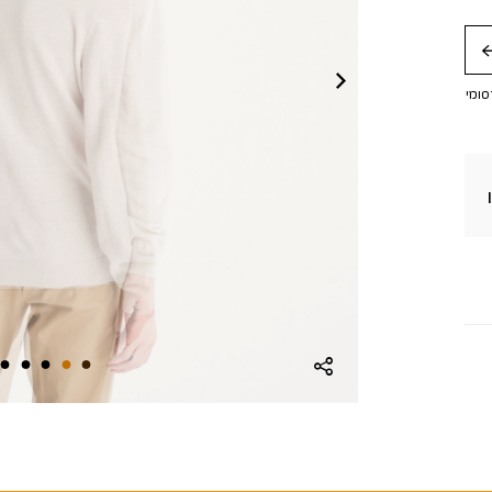
חה
סומי