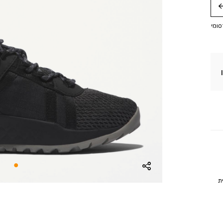
חה
סומי
ת