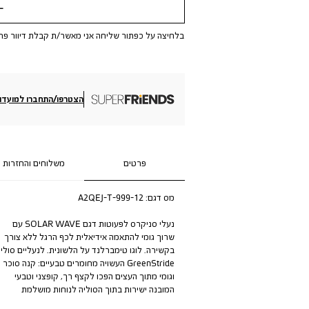
שלי
בלחיצה על כפתור שליחה אני מאשר/ת קבלת דיוור פר
הצטרפו/התחברו למועדון
פרטים
משלוחים והחזרות
מס דגם:
A2QEJ-T-999-12
נעלי סניקרס לפעוטות דגם SOLAR WAVE עם
שרוך גומי להתאמה אידיאלית לכף הרגל ללא צורך
בקשירה. לוגו טימברלנד על הלשונית. לנעליים סוליי
GreenStride העשויה מחומרים טבעיים: קנה סוכר
וגומי מתוך העצים הפכו לקצף רך, קופצני וטבעי
המובנה ישירות בתוך הסוליה לנוחות מושלמת