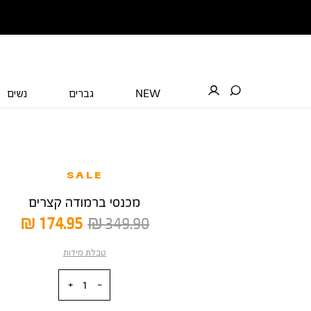
NEW
גברים
נשים
SALE
מכנסי ברמודה קצרים
מחיר
מחיר
174.95 ₪
349.90 ₪
רגיל
מוצר
טבלת מידות
כמות