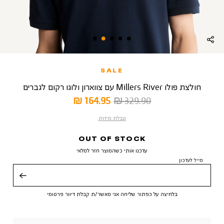
SALE
חולצת פולו Millers River עם צווארון ולוגו רקום לגברים
מחיר
מחיר
164.95 ₪
329.90 ₪
רגיל
מוצר
טבלת מידות
OUT OF STOCK
עדכנו אותי כשהמוצר חזר למלאי
מייל לעדכון
שליחה
בלחיצה על כפתור שליחה אני מאשר/ת קבלת דיוור פרסומי