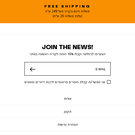
FREE SHIPPING
משלוח חינם בקניה מעל 249 ש"ח
(עלות משלוח 25 ש"ח)
JOIN THE NEWS!
הצטרפו לניוזלטר וקבלו 10% הנחה לקנייה ראשונה באתר
E-MAIL
שלח
אני מאשר/ת קבלת חומרים פרסומיים לרבות דיוורים וסמסים
אודות
תקנון
הצהרת נגישות