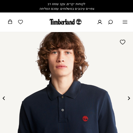
לקוחות יקרים, עקב עומס רב
צפויים עיכובים במשלוחים. עמכם הסליחה