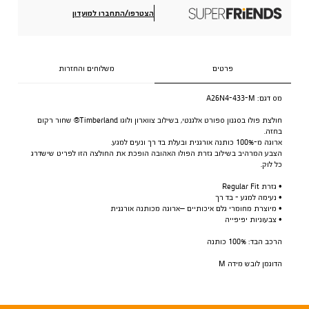
הצטרפו/התחברו למועדון
פרטים
משלוחים והחזרות
מס דגם:
A26N4-433-M
חולצת פולו בסגנון ספורט אלגנטי, בשילוב צווארון ולוגו Timberland® שחור רקום
בחזה.
ארוגה מ-100% כותנה אורגנית ובעלת בד רך ונעים למגע.
הצבע המרהיב בשילוב גזרת הפולו האהובה הופכת את החולצה הזו לפריט שישדרג
כל לוק.
• גזרת Regular Fit
• נעימה למגע - בד רך
• מיוצרת מחומרי גלם איכותיים –ארוגה מכותנה אורגנית
• צבעוניות יפיפייה
הרכב הבד: 100% כותנה
הדוגמן לובש מידה M