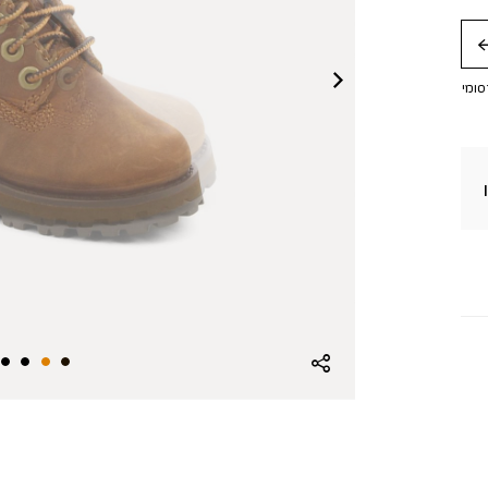
חה
סומי