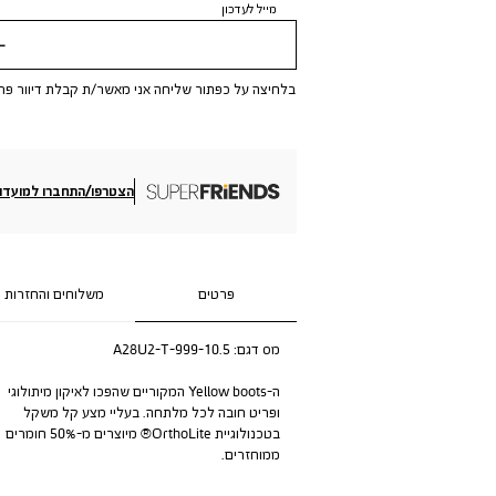
מייל לעדכון
שלי
בלחיצה על כפתור שליחה אני מאשר/ת קבלת דיוור פר
הצטרפו/התחברו למועדון
פרטים
משלוחים והחזרות
מס דגם:
A28U2-T-999-10.5
ה-Yellow boots המקוריים שהפכו לאיקון מיתולוגי
ופריט חובה לכל מלתחה. בעליי מצע קל משקל
בטכנולוגיית OrthoLite® מיוצרים מ-50% חומרים
ממוחזרים.