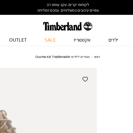
לקוחות יקרים, עקב עומס רב
צפויים עיכובים במשלוחים. עמכם הסליחה
ילדים
אקססוריז
SALE
OUTLET
ראשי
מגפיים לילדים Courma Kid Traditional6In