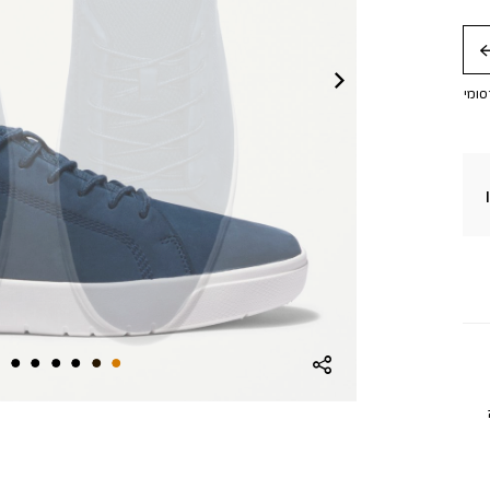
חה
סומי
ה