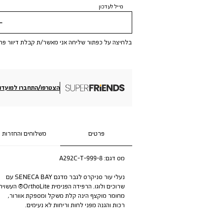
מייל לעדכון
שלי
בלחיצה על כפתור שליחה אני מאשר/ת קבלת דיוור פר
הצטרפו/התחברו למועדון
פרטים
משלוחים והחזרות
מס דגם:
A292C-T-999-8
נעלי עור סניקרס לגבר מדגם SENECA BAY עם
שרוכים ולוגו. הרפידה הפנימית OrthoLite® העשוי
מחומר מוקצף הינה קלת משקל ומספקת אוורור,
רכות והגנה מפני לחות וריחות לא נעימים.