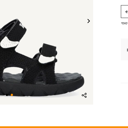
חה
סומי