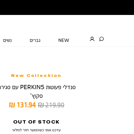
NEW
גברים
נשים
New Collection
סנדלי פעוטות PERKINS עם סג
סקוץ’
מחיר
מחיר
131.94 ₪
219.90 ₪
רגיל
מוצר
OUT OF STOCK
עדכנו אותי כשהמוצר חזר למלאי