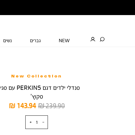
NEW
גברים
נשים
New Collection
סנדלי ילדים דגם PERKINS 
סקוץ’
מחיר
מחיר
143.94 ₪
239.90 ₪
רגיל
מוצר
כמות