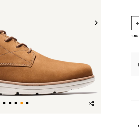
חה
סומי