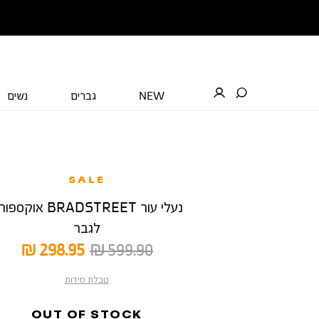
NEW
גברים
נשים
SALE
נעלי עור BRADSTREET אוקס
לגבר
מחיר
מחיר
298.95 ₪
599.90 ₪
רגיל
מוצר
טבלת מידות
OUT OF STOCK