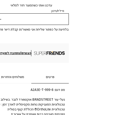
עדכנו אותי כשהמוצר חזר למלאי
מייל לעדכון
שלי
בלחיצה על כפתור שליחה אני מאשר/ת קבלת דיוור פר
הצטרפו/התחברו למועדון
פרטים
משלוחים והחזרות
מס דגם:
A2A3E-T-999-8
נעלי עור BRADSTREET אוקספורד לגבר. בשילוב
טכנולוגיות המעניקות נוחות מקסימלית לאורך זמן : •
טכנולוגיית OrthoLite® הכוללת קצף בסוליה
הפנימית מעניקה רכות ושומרת על אוורור •