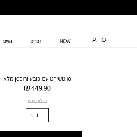
NEW
גברים
נשים
סווטשירט עם כובע ורוכסן מלא
מחיר
449.90 ₪
מוצר
טבלת מידות
כמות