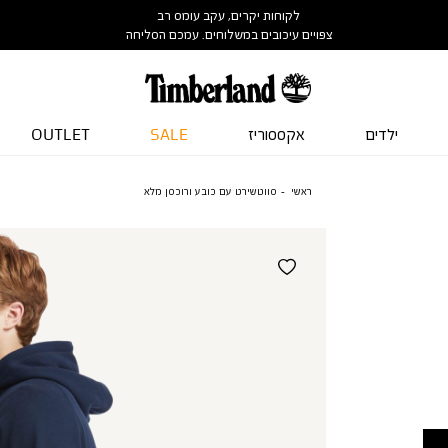
לקוחות יקרים, עקב עומס רב
צפויים עיכובים במשלוחים. עמכם הסליחה
ילדים
אקססוריז
SALE
OUTLET
ראשי
סווטשירט עם כובע ורוכסן מלא