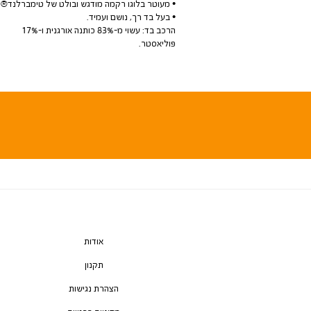
• מעוטר בלוגו רקמה מודגש ובולט של טימברלנד®
• בעל בד רך, נושם ועמיד.
הרכב בד: עשוי מ-83% כותנה אורגנית ו-17%
פוליאסטר.
אודות
תקנון
הצהרת נגישות