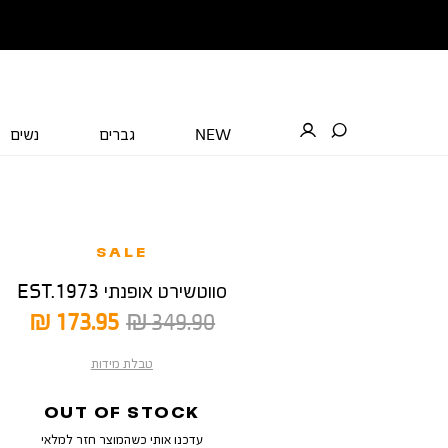
NEW
גברים
נשים
SALE
סווטשירט אופנתי EST.1973
מחיר
מחיר
173.95 ₪
349.90 ₪
רגיל
מוצר
טבלת מידות
OUT OF STOCK
עדכנו אותי כשהמוצר חזר למלאי