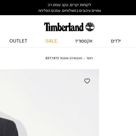
לקוחות יקרים, עקב עומס רב
צפויים עיכובים במשלוחים. עמכם הסליחה
ילדים
אקססוריז
SALE
OUTLET
ראשי
סווטשירט אופנתי EST.1973