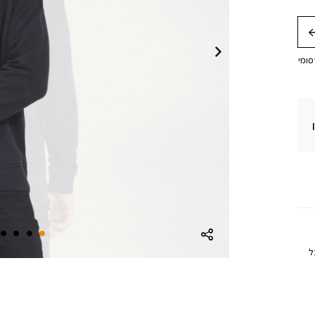
חה
סומי
ל