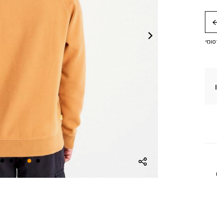
חה
סומי