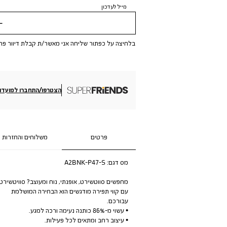
מייל לעדכון
שלי
בלחיצה על כפתור שליחה אני מאשר/ת קבלת דיוור פר
הצטרפו/התחברו למועדון
פרטים
משלוחים והחזרות
מס דגם:
A2BNK-P47-S
מחפשים סווטשירט, אופנתי, נוח ומעוצב? סוויטשירט
עם קווי תפירה מודגשים הוא הבחירה המושלמת
עבורכם.
• עשוי מ-86% כותנה נעימה ורכה למגע.
• עיצוב רחב ומתאים לכל פעילות.