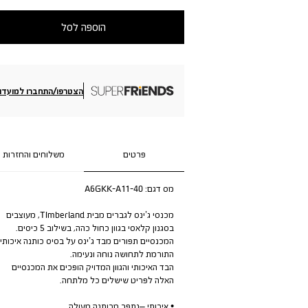
הוספה לסל
הצטרפו/התחברו למועדון
פרטים
משלוחים והחזרות
מס דגם:
A6GKK-A11-40
מכנסי ג’ינס לגברים מבית TImberland, מעוצבים
בסגנון קלאסי בגוון כחול כהה, בשילוב 5 כיסים.
המכנסיים תפורים מבד ג’ינס על בסיס כותנה איכותי
התורמת לתחושה נוחה ונעימה.
הבד האיכותי והגוון המדויק הופכים את המכנסיים
האלה לפריט שישלים כל מלתחה.
• איכותי –נתפר מכותנה מעולה