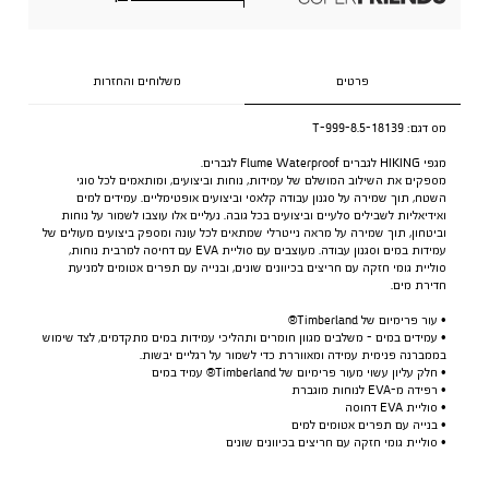
פרטים
משלוחים והחזרות
מס דגם:
18139-T-999-8.5
מגפי HIKING לגברים Flume Waterproof לגברים.
מספקים את השילוב המושלם של עמידות, נוחות וביצועים, ומותאמים לכל סוגי
השטח, תוך שמירה על סגנון עבודה קלאסי וביצועים אופטימליים. עמידים למים
ואידיאליות לשבילים סלעיים וביצועים בכל גובה. נעליים אלו עוצבו לשמור על נוחות
וביטחון, תוך שמירה על מראה נייטרלי שמתאים לכל עונה ומספק ביצועים מעולים של
עמידות במים וסגנון עבודה. מעוצבים עם סוליית EVA עם דחיסה למרבית נוחות,
סוליית גומי חזקה עם חריצים בכיוונים שונים, ובנייה עם תפרים אטומים למניעת
חדירת מים.
• עור פרימיום של Timberland®
• עמידים במים - משלבים מגוון חומרים ותהליכי עמידות במים מתקדמים, לצד שימוש
בממברנה פנימית עמידה ומאווררת כדי לשמור על רגליים יבשות.
• חלק עליון עשוי מעור פרימיום של Timberland® עמיד במים
• רפידה מ-EVA לנוחות מוגברת
• סוליית EVA דחוסה
• בנייה עם תפרים אטומים למים
• סוליית גומי חזקה עם חריצים בכיוונים שונים