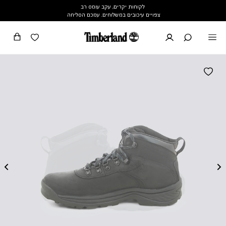
לקוחות יקרים, עקב עומס רב
צפויים עיכובים במשלוחים. עמכם הסליחה