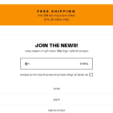
FREE SHIPPING
משלוח חינם בקניה מעל 249 ש"ח
(עלות משלוח 25 ש"ח)
JOIN THE NEWS!
הצטרפו לניוזלטר וקבלו 10% הנחה לקנייה ראשונה באתר
E-MAIL
שלח
אני מאשר/ת קבלת חומרים פרסומיים לרבות דיוורים וסמסים
אודות
תקנון
הצהרת נגישות