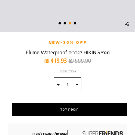
NEW-30% OFF
מגפי HIKING לגברים Flume Waterproof
מחיר
מחיר
419.93 ₪
599.90 ₪
רגיל
מוצר
טבלת מידות
כמות
הוספה לסל
הצטרפו/התחברו למועדון