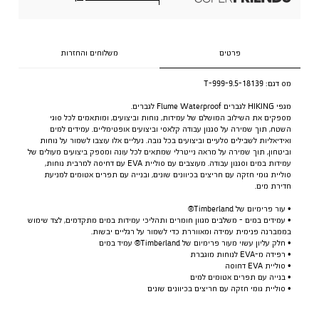
פרטים
משלוחים והחזרות
מס דגם:
18139-T-999-9.5
מגפי HIKING לגברים Flume Waterproof לגברים.
מספקים את השילוב המושלם של עמידות, נוחות וביצועים, ומותאמים לכל סוגי
השטח, תוך שמירה על סגנון עבודה קלאסי וביצועים אופטימליים. עמידים למים
ואידיאליות לשבילים סלעיים וביצועים בכל גובה. נעליים אלו עוצבו לשמור על נוחות
וביטחון, תוך שמירה על מראה נייטרלי שמתאים לכל עונה ומספק ביצועים מעולים של
עמידות במים וסגנון עבודה. מעוצבים עם סוליית EVA עם דחיסה למרבית נוחות,
סוליית גומי חזקה עם חריצים בכיוונים שונים, ובנייה עם תפרים אטומים למניעת
חדירת מים.
• עור פרימיום של Timberland®
• עמידים במים - משלבים מגוון חומרים ותהליכי עמידות במים מתקדמים, לצד שימוש
בממברנה פנימית עמידה ומאווררת כדי לשמור על רגליים יבשות.
• חלק עליון עשוי מעור פרימיום של Timberland® עמיד במים
• רפידה מ-EVA לנוחות מוגברת
• סוליית EVA דחוסה
• בנייה עם תפרים אטומים למים
• סוליית גומי חזקה עם חריצים בכיוונים שונים