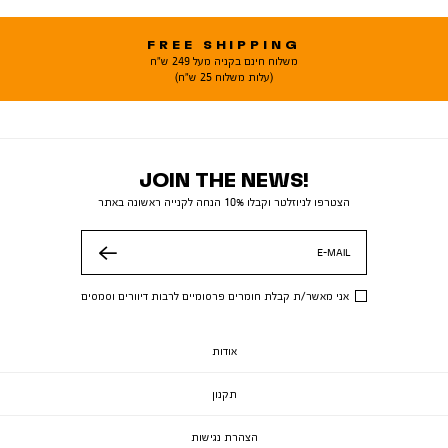
FREE SHIPPING
משלוח חינם בקניה מעל 249 ש"ח
(עלות משלוח 25 ש"ח)
JOIN THE NEWS!
הצטרפו לניוזלטר וקבלו 10% הנחה לקנייה ראשונה באתר
E-MAIL
שלח
אני מאשר/ת קבלת חומרים פרסומיים לרבות דיוורים וסמסים
אודות
תקנון
הצהרת נגישות