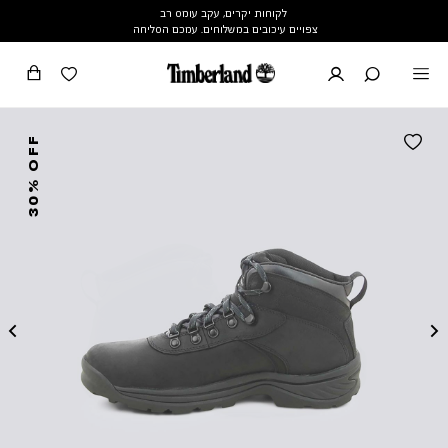
לקוחות יקרים, עקב עומס רב
צפויים עיכובים במשלוחים. עמכם הסליחה
30% OFF