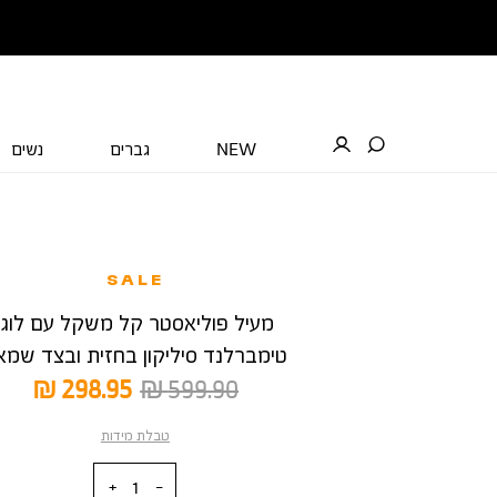
NEW
גברים
נשים
SALE
מעיל פוליאסטר קל משקל עם לוגו
טימברלנד סיליקון בחזית ובצד שמא
מחיר
מחיר
298.95 ₪
599.90 ₪
רגיל
מוצר
טבלת מידות
כמות