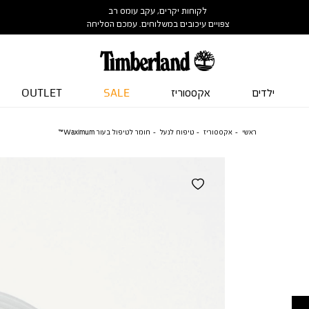
לקוחות יקרים, עקב עומס רב
צפויים עיכובים במשלוחים. עמכם הסליחה
ילדים
אקססוריז
SALE
OUTLET
ראשי
אקססוריז
טיפוח לנעל
חומר לטיפול בעור Waximum™