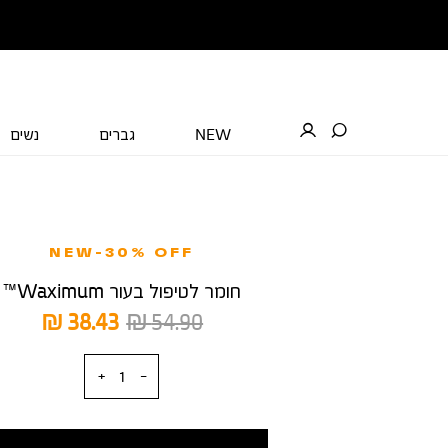
NEW
גברים
נשים
NEW-30% OFF
חומר לטיפול בעור Waximum™
מחיר
מחיר
38.43 ₪
54.90 ₪
רגיל
מוצר
כמות