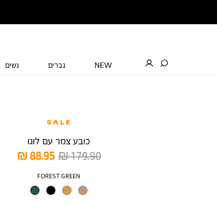
NEW
גברים
נשים
SALE
כובע צמר עם לוגו
מחיר
מחיר
88.95 ₪
179.90 ₪
רגיל
מוצר
צבע
FOREST GREEN
מידה