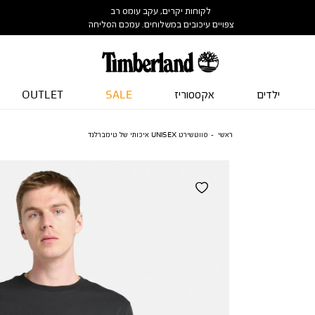
לקוחות יקרים, עקב עומס רב
צפויים עיכובים במשלוחים. עמכם הסליחה
ילדים
אקססוריז
SALE
OUTLET
ראשי
סווטשירט UNISEX איכותי של טימברלנד