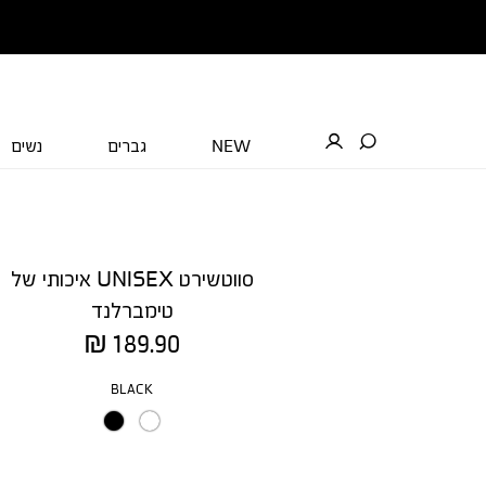
NEW
גברים
נשים
סווטשירט UNISEX איכותי של
טימברלנד
מחיר
189.90 ₪
מוצר
צבע
BLACK
מידה