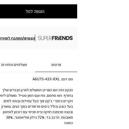
הוספה לסל
הצטרפו/התחברו למועדון
פרטים
משלוחים והחזרות
מס דגם:
A6U7S-433-XXL
הגקט הזה הוא הפריט המושלם לארון הבגדים שלך
בחורף. הוא מחמם, נוח ועם המון סטייל. מושלם לימי
הקרים ביותר- ג’קט פוך בעל עמידות גבוהה למים.
בעל כובע וכולל כיסים מרופדים בפוך נעים, צווארון
ובטנה מכותנה חזקה וכיס פנימי עם רוכסן לאחסון
מאובטח. הרכב בד: 72% ניילון פוליאסטר, 38%
כותנה