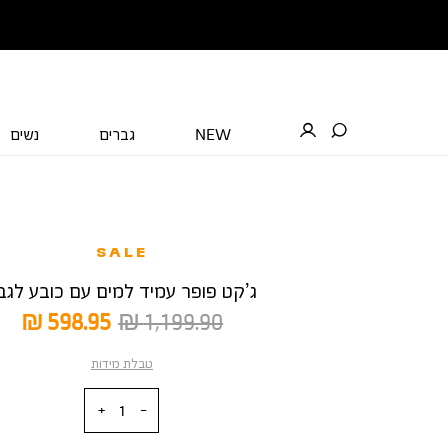
NEW
גברים
נשים
SALE
ג’קט פופר עמיד למים עם כובע לגב
מחיר
מחיר
598.95 ₪
1,199.90 ₪
רגיל
מוצר
טבלת מידות
כמות