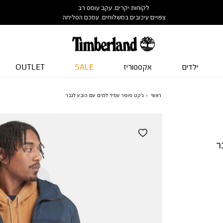
לקוחות יקרים, עקב עומס רב
צפויים עיכובים במשלוחים. עמכם הסליחה
ילדים
אקססוריז
SALE
OUTLET
ראשי
ג’קט פופר עמיד למים עם כובע לגבר
ר