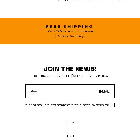
FREE SHIPPING
משלוח חינם בקניה מעל 249 ש"ח
(עלות משלוח 25 ש"ח)
JOIN THE NEWS!
הצטרפו לניוזלטר וקבלו 10% הנחה לקנייה ראשונה באתר
E-MAIL
שלח
אני מאשר/ת קבלת חומרים פרסומיים לרבות דיוורים וסמסים
אודות
תקנון