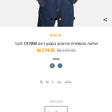
SALE
חולצה מכופתרת וינדאהם בסגנון ג’ינס DENIM לגבר
מחיר
מחיר
274.95 ₪
549.90 ₪
רגיל
מוצר
צבע
RINSE
מידה
S
M
L
XL
XXL
טבלת מידות
כמות