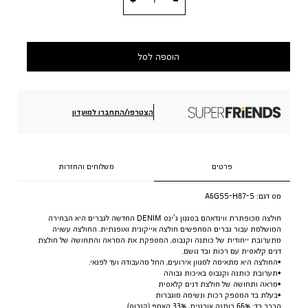
הוספה לסל
הצטרפו/התחברו למועדון
פרטים
משלוחים והחזרות
מס דגם:
A6GSS-H87-S
חולצה מכופתרת ווינדאהם בסגנון ג’ינס DENIM החדשה לגברים היא הבחירה
המושלמת עבור גברים המחפשים חולצה אייקונית ואופנתית. החולצה עשויה
מתערובת ייחודית של כותנה וקנבוס, המספקת את המראה והתחושה של חולצת
דנים קלאסית עם רכות ובד נושם.
•החולצה היא מתאימה למגוון אירועים, החל מהעבודה ועד לפנאי.
•תערובת כותנה וקנבוס באיכות גבוהה
•מראה ותחושה של חולצת דנים קלאסית
•בעלת בד המספק רכות ונשימה מוגברות
הרכב בד: 66% כותנה אורגנית, 33% האמפ (קנבוס)