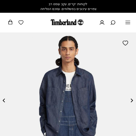
לקוחות יקרים, עקב עומס רב
צפויים עיכובים במשלוחים. עמכם הסליחה