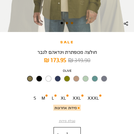
SALE
חולצה מכופתרת וינדאהם לגבר
מחיר
מחיר
173.95 ₪
349.90 ₪
רגיל
מוצר
צבע
OLIVE
מידה
S
M
L
XL
XXL
XXXL
מידות אחרונות
טבלת מידות
כמות