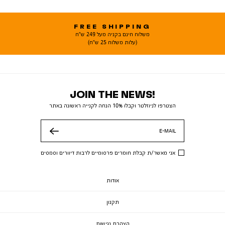
FREE SHIPPING
משלוח חינם בקניה מעל 249 ש"ח
(עלות משלוח 25 ש"ח)
JOIN THE NEWS!
הצטרפו לניוזלטר וקבלו 10% הנחה לקנייה ראשונה באתר
E-MAIL
שלח
אני מאשר/ת קבלת חומרים פרסומיים לרבות דיוורים וסמסים
אודות
תקנון
הצהרת נגישות