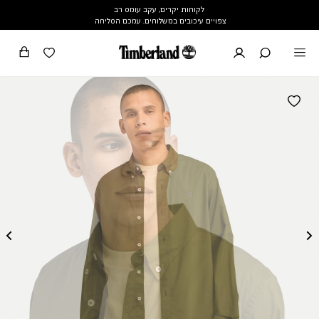
לקוחות יקרים, עקב עומס רב
צפויים עיכובים במשלוחים. עמכם הסליחה