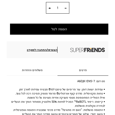
כמות
הוספה לסל
הצטרפו/התחברו למועדון
פרטים
משלוחים והחזרות
מס דגם:
A6DJK-ENS-7
• עמידות יוצאת דופן: עור פרימיום של טימברלנד® מבטיח עמידות לאורך זמן.
• נוחות מקסימלית: מדרס קצף אורתוליט® מרופד מספק תמיכה רכה לכל צעד,
ואילו הסולייה המחוספסת מגומי מעניקה אחיזה מצוינת על כל משטח.
• קיימות: ריפוד ReBOTL™ המכיל לפחות 50% פלסטיק ממוחזר הופך את הנעליים
לבחירה אקולוגית מושלמת.
• התאמה מושלמת: ”האם זה מתאים?” מדרס פנימי שמבטיח התאמה אופטימלית.
• עיצוב יחודי: שילוב של חומרים איכותיים ועיצוב מודרני הופך את הנעליים