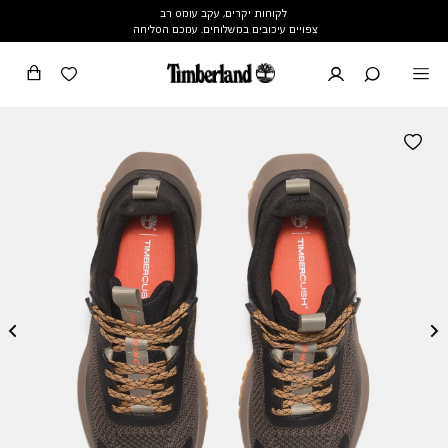
לקוחות יקרים, עקב עומס רב
צפויים עיכובים במשלוחים. עמכם הסליחה