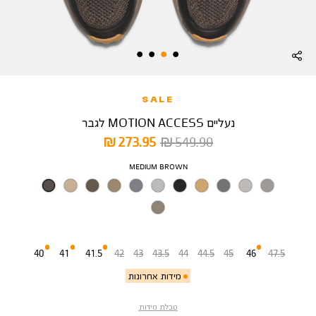
SALE
נעליים MOTION ACCESS לגבר
מחיר
מחיר
273.95 ₪
549.90 ₪
רגיל
מוצר
צבע
MEDIUM BROWN
מידה
40
41
41.5
42
43
43.5
44
44.5
45
46
47.5
מידות אחרונות
טבלת מידות