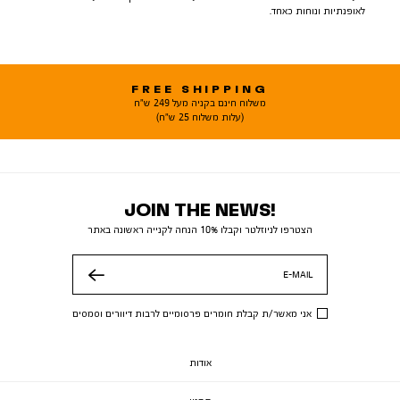
לאופנתיות ונוחות כאחד.
FREE SHIPPING
משלוח חינם בקניה מעל 249 ש"ח
(עלות משלוח 25 ש"ח)
JOIN THE NEWS!
הצטרפו לניוזלטר וקבלו 10% הנחה לקנייה ראשונה באתר
E-MAIL
שלח
אני מאשר/ת קבלת חומרים פרסומיים לרבות דיוורים וסמסים
אודות