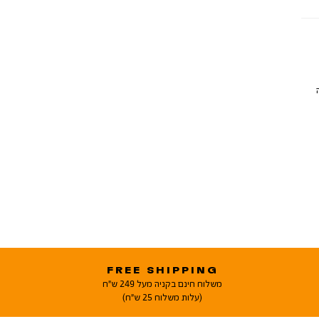
FREE SHIPPING
משלוח חינם בקניה מעל 249 ש"ח
(עלות משלוח 25 ש"ח)