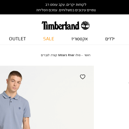
לקוחות יקרים, עקב עומס רב
צפויים עיכובים במשלוחים. עמכם הסליחה
ילדים
אקססוריז
SALE
OUTLET
ראשי
פולו Millers River קצרה לגברים