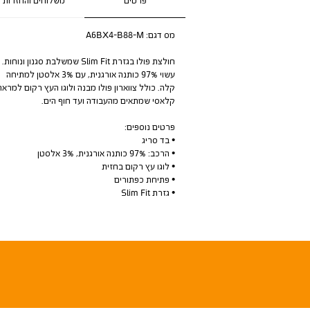
פרטים
משלוחים והחזרות
מס דגם:
A6BX4-B88-M
חולצת פולו בגזרת Slim Fit שמשלבת סגנון ונוחות.
עשוי 97% כותנה אורגנית, עם 3% אלסטן למתיחה
קלה. כולל צווארון פולו מבנה ולוגו העץ רקום למראה
קלאסי שמתאים מהעבודה ועד חוף הים.
פרטים נוספים:
• בד סריג
• הרכב: 97% כותנה אורגנית, 3% אלסטן
• לוגו עץ רקום בחזית
• פתיחת כפתורים
• גזרת Slim Fit