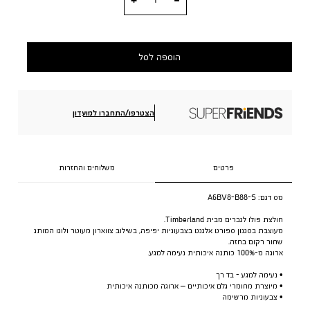
הוספה לסל
הצטרפו/התחברו למועדון
פרטים
משלוחים והחזרות
מס דגם:
A6BV8-B88-S
חולצת פולו לגברים מבית Timberland.
מעוצבת בסגנון ספורט אלגנט בצבעוניות יפיפה, בשילוב צווארון מעוטר ולוגו המותג
שחור רקום בחזה.
ארוגה מ-100% כותנה איכותית נעימה למגע.
• נעימה למגע - בד רך
• מיוצרת מחומרי גלם איכותיים – ארוגה מכותנה איכותית
• צבעוניות מרשימה