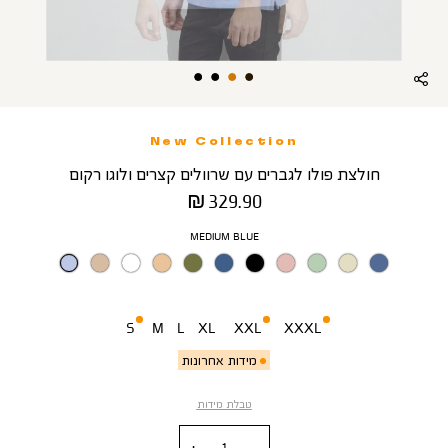
New Collection
חולצת פולו לגברים עם שרוולים קצרים ולוגו רקום
מחיר
329.90 ₪
מוצר
צבע
MEDIUM BLUE
מידה
S
M
L
XL
XXL
XXXL
מידות אחרונות
טבלת מידות
כמות