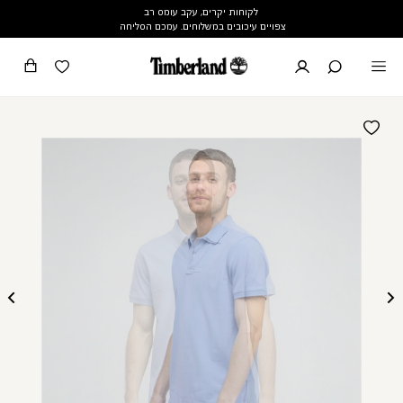
לקוחות יקרים, עקב עומס רב
צפויים עיכובים במשלוחים. עמכם הסליחה