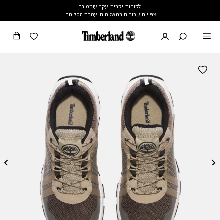
לקוחות יקרים, עקב עומס רב
צפויים עיכובים במשלוחים. עמכם הסליחה