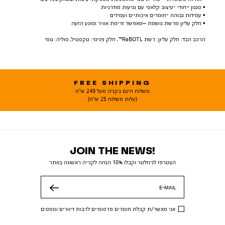
• סגנון ייחודי -עיצוב קלאסי עם נגיעות מודרניות
• עמידות גבוהה -חומרים איכותיים ועמידים
• חלק עליון מרשת נושמת –מאפשר זרימת אוויר ומונע הזעה
הרכב הבד: חלק עליון: רשת ReBOTL™, חלק פנימי: טקסטיל, סוליה: גומי
FREE SHIPPING
משלוח חינם בקניה מעל 249 ש"ח
(עלות משלוח 25 ש"ח)
JOIN THE NEWS!
הצטרפו לניוזלטר וקבלו 10% הנחה לקנייה ראשונה באתר
E-MAIL
שלח
אני מאשר/ת קבלת חומרים פרסומיים לרבות דיוורים וסמסים