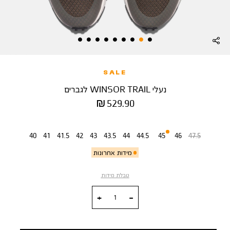
SALE
נעלי WINSOR TRAIL לגברים
מחיר
529.90 ₪
מוצר
מידה
40
41
41.5
42
43
43.5
44
44.5
45
46
47.5
מידות אחרונות
טבלת מידות
כמות