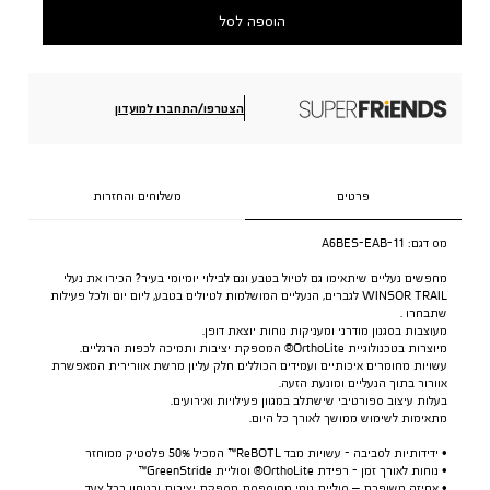
הוספה לסל
הצטרפו/התחברו למועדון
פרטים
משלוחים והחזרות
מס דגם:
A6BES-EAB-11
מחפשים נעליים שיתאימו גם לטיול בטבע וגם לבילוי יומיומי בעיר? הכירו את נעלי
WINSOR TRAIL לגברים, הנעליים המושלמות לטיולים בטבע, ליום יום ולכל פעילות
שתבחרו .
מעוצבות בסגנון מודרני ומעניקות נוחות יוצאת דופן.
מיוצרות בטכנולוגיית OrthoLite® המספקת יציבות ותמיכה לכפות הרגליים.
עשויות מחומרים איכותיים ועמידים הכוללים חלק עליון מרשת אוורירית המאפשרת
אוורור בתוך הנעליים ומונעת הזעה.
בעלות עיצוב ספורטיבי שישתלב במגוון פעילויות ואירועים.
מתאימות לשימוש ממושך לאורך כל היום.
• ידידותיות לסביבה - עשויות מבד ReBOTL™ המכיל 50% פלסטיק ממוחזר
• נוחות לאורך זמן - רפידת OrthoLite® וסוליית GreenStride™
• אחיזה משופרת – סוליית גומי מחוספסת מספקת יציבות ובטחון בכל צעד