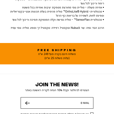
ריפוד וריכוך לכל צעד
• אחיזה מעולה - סוליית גומי מחורצת מספקת יציבות ואחיזה בכל משטח
• טכנולוגיית- OrthoLite® Hybrid™ סוליה פנימית בעלת תכונות אנטי-בקטריאליות
וספיגת לחות, לשמירה על בריאות כף הרגל
• טכנולוגיית SensorFlex™ - סוליה גמישה וקלה המספקת תמיכה וריכוך לכל צעד
הרכב הבד: גפה: עור Nubuck וטקסטיל. רפידה: טקסטיל רך וסופג. סוליה: גומי עמיד.
FREE SHIPPING
משלוח חינם בקניה מעל 249 ש"ח
(עלות משלוח 25 ש"ח)
JOIN THE NEWS!
הצטרפו לניוזלטר וקבלו 10% הנחה לקנייה ראשונה באתר
E-MAIL
שלח
אני מאשר/ת קבלת חומרים פרסומיים לרבות דיוורים וסמסים