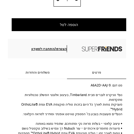
הוספה לסל
הצטרפו/התחברו למועדון
פרטים
משלוחים והחזרות
מס דגם:
A6A2D-AAJ-9
נעלי סניקרס לגברים מבית Timberland, בעיצוב אלגנטי המשלב טכנולוגיות
מתקדמות.
מעניקות נוחות לאורך כל היום בזכות סוליה מוקצפת EVA וגפת OrthoLite®
Hybrid™.
הנעליים מעוצבות בצבע בז’ המספק טוויסט אופנתי ומודרני למראה הקלאסי.
• עיצוב קלאסי - בעלות מראה נקי ומתוחכם, שתמיד נמצא באופנה
• מיוצרות מחומרים איכותיים - עור Nubuck רך וגמיש בשילוב טקסטיל נושם
• נוחות לאורך זמן - סוליה מוקצפת EVA וגפת OrthoLite® Hybrid™ מספקות