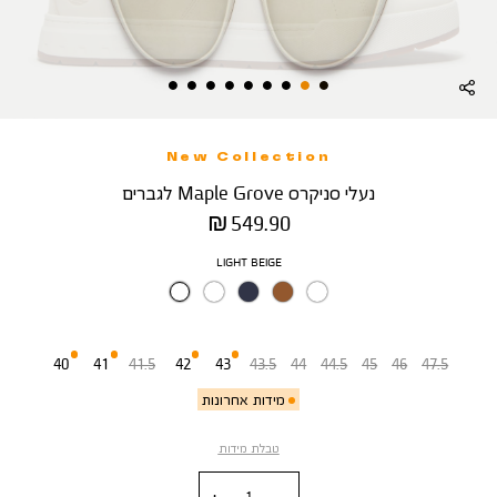
New Collection
נעלי סניקרס Maple Grove לגברים
מחיר
549.90 ₪
מוצר
צבע
LIGHT BEIGE
מידה
40
41
41.5
42
43
43.5
44
44.5
45
46
47.5
מידות אחרונות
טבלת מידות
כמות