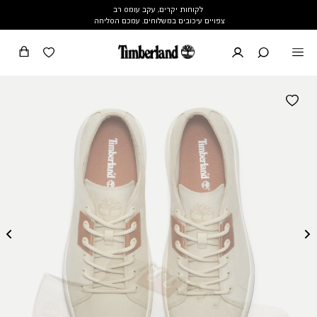
לקוחות יקרים, עקב עומס רב
צפויים עיכובים במשלוחים. עמכם הסליחה