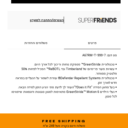
הצטרפו/התחברו למועדון
פרטים
משלוחים והחזרות
מס דגם:
A67RM-T-999-7
• טכנולוגיית GreenStride™ מספקת נוחות וריכוך לכל אורך היום.
• עשויות מעור פרימיום של Timberland ובד ReBOTL™ המכיל לפחות 50%
פלסטיק ממוחזר.
• טכנולוגיית Defender Repellent Systems® עוזרת לשמור על הנעליים במראה
חדש לאורך זמן.
• בעל מחוון המידה ”Does it Fit?”העוזר לך לדעת מתי הגיע הזמן למידה הבאה.
• נעלי הילדים GreenStride™ Motion 6 מתאימות למגוון סגנונות ודוגמאות שיתאימו
לכל סגנון.
FREE SHIPPING
משלוח חינם בקניה מעל 249 ש"ח