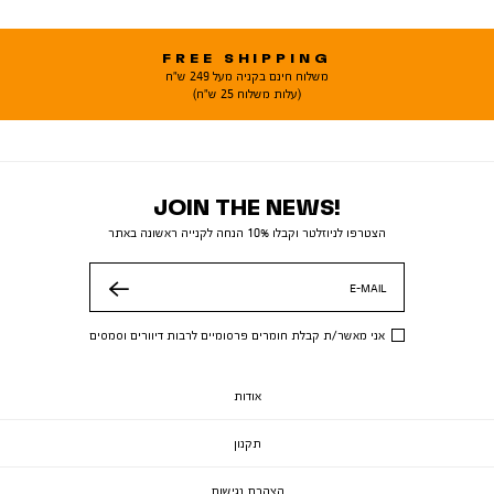
FREE SHIPPING
משלוח חינם בקניה מעל 249 ש"ח
(עלות משלוח 25 ש"ח)
JOIN THE NEWS!
הצטרפו לניוזלטר וקבלו 10% הנחה לקנייה ראשונה באתר
E-MAIL
שלח
אני מאשר/ת קבלת חומרים פרסומיים לרבות דיוורים וסמסים
אודות
תקנון
הצהרת נגישות