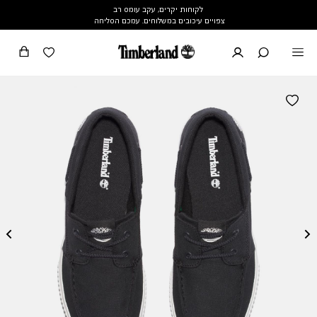
לקוחות יקרים, עקב עומס רב
צפויים עיכובים במשלוחים. עמכם הסליחה