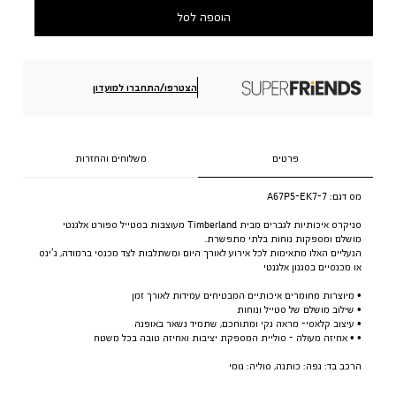
הוספה לסל
הצטרפו/התחברו למועדון
פרטים
משלוחים והחזרות
מס דגם:
A67P5-EK7-7
סניקרס איכותיות לגברים מבית Timberland מעוצבות בסטייל ספורט אלגנטי
מושלם ומספקות נוחות בלתי מתפשרת.
הנעליים האלו מתאימות לכל אירוע לאורך היום ומשתלבות לצד מכנסי ברמודה, ג’ינס
או מכנסיים בסגנון אלגנטי
• מיוצרות מחומרים איכותיים המבטיחים עמידות לאורך זמן
• שילוב מושלם של סטייל ונוחות
• עיצוב קלאסי- מראה נקי ומתוחכם, שתמיד נשאר באופנה
• • אחיזה מעולה - סוליית המספקת יציבות ואחיזה טובה בכל משטח
הרכב בד: גפה: כותנה, סוליה: גומי